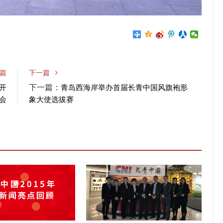
篇
下一篇
下一篇：
大开
青岛西海岸举办首届长青中国风旗袍形
会
象大使选拔赛