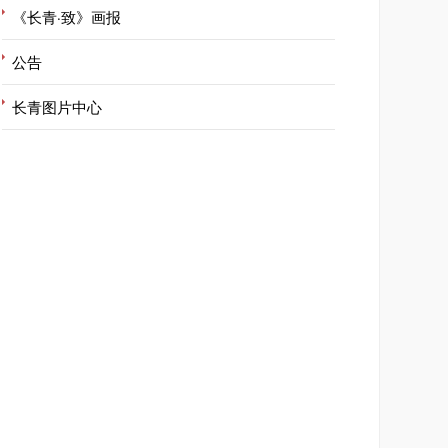
《长青·致》画报
公告
长青图片中心