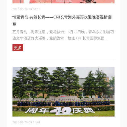
2026-05-26 09:28:01
情聚青岛 共贺长青——CNI长青海外嘉宾欢迎晚宴温情启
幕
五月青岛，海风送暖，繁花似锦。5月22日晚，青岛东方影都万
达文华酒店灯火璀璨，雅韵盈堂，恰逢 CNI 长青国际集团...
更多
2026-05-26 09:21:49