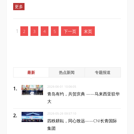
更多
1
2
3
4
5
下一页
末页
最新
热点新闻
专题报道
2026-06-01 10:06:05
青岛有约，共贺庆典 ——马来西亚驻华
大
2026-05-26 09:57:10
四秩耕耘，同心致远——CNI长青国际
集团