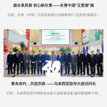
碧水承风骨 初心映长青——长青中国“玉贵湖”揭
日前，长青（中国）日用品有限公司隆重举行“玉贵湖”揭幕仪...
青岛有约，共贺庆典 ——马来西亚驻华大使访问长
日前，马来西亚驻中国特命全权大使拿督诺曼·穆罕默德阁下再...