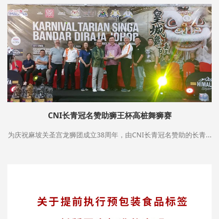
CNI长青冠名赞助狮王杯高桩舞狮赛
为庆祝麻坡关圣宫龙狮团成立38周年，由CNI长青冠名赞助的长青...