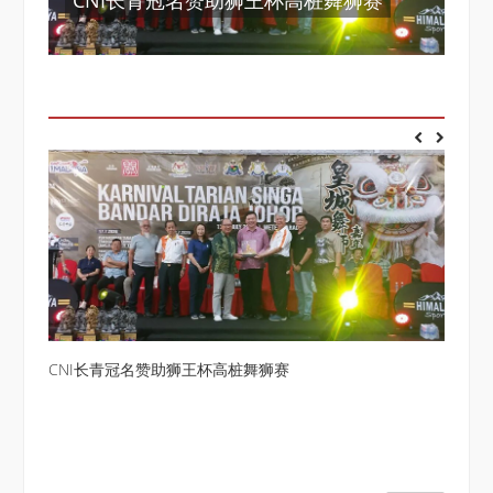
CNI长青冠名赞助狮王杯高桩舞狮赛
碧
满