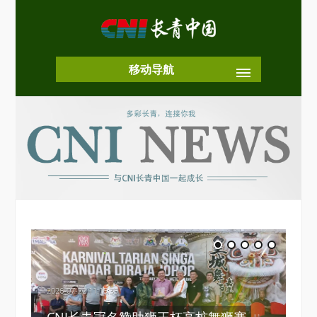
移动导航
2026-06-01 10:06:05
2026
2026-07-22 11:15:35
青岛有约，共贺庆典 ——马来西亚驻华
四
CNI长青冠名赞助狮王杯高桩舞狮赛
大使访问长青中国
集