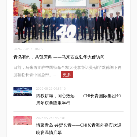
2026-06-01 10:06:05
青岛有约，共贺庆典 ——马来西亚驻华大使访问
日前，马来西亚驻中国特命全权大使拿督诺曼·穆罕默德阁下再
更多
度莅临长青中国总部。...
2026-05-26 09:57:10
四秩耕耘，同心致远——CNI长青国际集团40
周年庆典隆重举行
2026-05-26 09:28:01
情聚青岛 共贺长青——CNI长青海外嘉宾欢迎
晚宴温情启幕