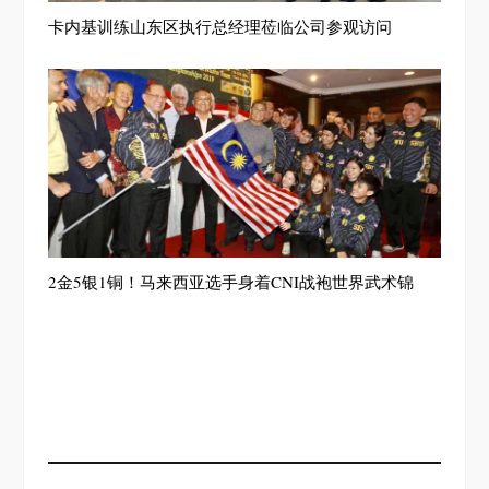
卡内基训练山东区执行总经理莅临公司参观访问
2金5银1铜！马来西亚选手身着CNI战袍世界武术锦