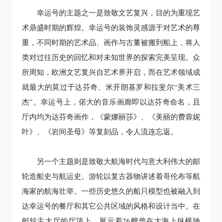
幸运号的主题之一是致敬文艺复兴，目的为重现艺
术鼎盛时期的辉煌。幸运号的装饰灵感源于对艺术的尊
重，不同时期的艺术品、画作与古董被搬到船上，将人
类对过往历史的回忆和对未知世界的探索完美呈现。众
所周知，欧洲文艺复兴自艺术界开启，而在艺术领域成
就最大的莫过于达芬奇、米开朗基罗和拉斐尔“美术三
杰”。幸运号上，偌大的音乐画廊即以达芬奇命名，且
厅内均为达芬奇画作，《蒙娜丽莎》、《美丽的费蓉妮
叶》、《岩间圣母》等复刻品，令人流连忘返。
另一个主题则是致敬大航海时代与意大利伟大的邮
轮造船史与航运史。游轮以复古器物讲述着哥伦布等航
海家的航海壮举。一些历史悠久的船只模型也被融入到
达幸运号的餐厅和其它公共区域的风格和设计当中。在
邮轮主大厅的厅顶上，展示着26艘曾在大海上纵横驰