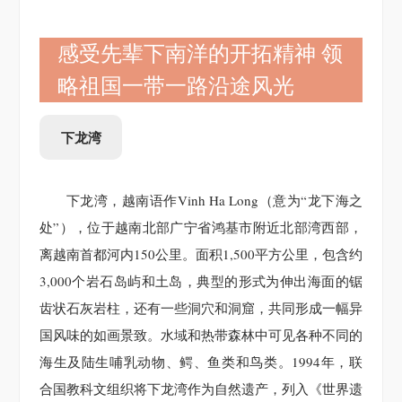
感受先辈下南洋的开拓精神 领
略祖国一带一路沿途风光
下龙湾
下龙湾，越南语作Vinh Ha Long（意为“龙下海之
处”），位于越南北部广宁省鸿基市附近北部湾西部，
离越南首都河内150公里。面积1,500平方公里，包含约
3,000个岩石岛屿和土岛，典型的形式为伸出海面的锯
齿状石灰岩柱，还有一些洞穴和洞窟，共同形成一幅异
国风味的如画景致。水域和热带森林中可见各种不同的
海生及陆生哺乳动物、鳄、鱼类和鸟类。1994年，联
合国教科文组织将下龙湾作为自然遗产，列入《世界遗