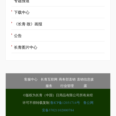
专题报道
下载中心
《长青·致》画报
公告
长青图片中心
客服中心
长青互联网
商务部直销
直销信息披
服务
行业管理
露
©版权为长青（中国）日用品有限公司所有未经
许可不得转载复制
鲁ICP备12031714号
鲁公网
安备37021102000784