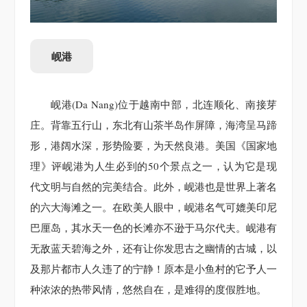
岘港
岘港(Da Nang)位于越南中部，北连顺化、南接芽
庄。背靠五行山，东北有山茶半岛作屏障，海湾呈马蹄
形，港阔水深，形势险要，为天然良港。美国《国家地
理》评岘港为人生必到的50个景点之一，认为它是现
代文明与自然的完美结合。此外，岘港也是世界上著名
的六大海滩之一。在欧美人眼中，岘港名气可媲美印尼
巴厘岛，其水天一色的长滩亦不逊于马尔代夫。岘港有
无敌蓝天碧海之外，还有让你发思古之幽情的古城，以
及那片都市人久违了的宁静！原本是小鱼村的它予人一
种浓浓的热带风情，悠然自在，是难得的度假胜地。