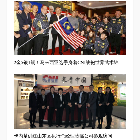
2金5银1铜！马来西亚选手身着CNI战袍世界武术锦
卡内基训练山东区执行总经理莅临公司参观访问