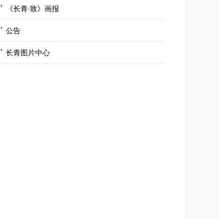
《长青·致》画报
公告
长青图片中心