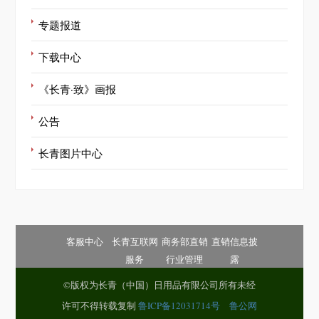
专题报道
下载中心
《长青·致》画报
公告
长青图片中心
客服中心
长青互联网
商务部直销
直销信息披
服务
行业管理
露
©版权为长青（中国）日用品有限公司所有未经
许可不得转载复制
鲁ICP备12031714号
鲁公网