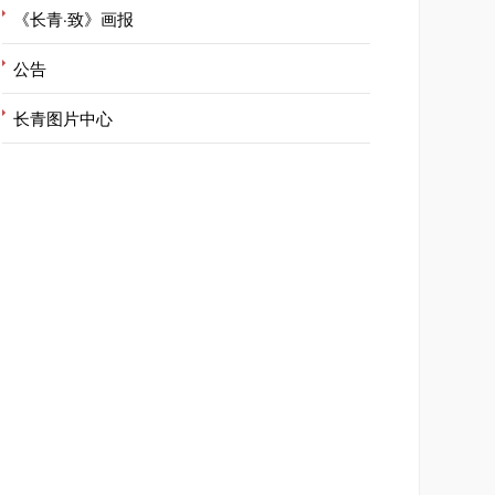
《长青·致》画报
公告
长青图片中心