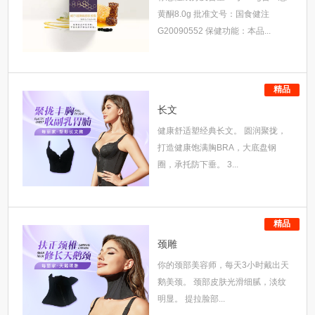
黄酮8.0g 批准文号：国食健注
G20090552 保健功能：本品...
精品
长文
健康舒适塑经典长文。 圆润聚拢，
打造健康饱满胸BRA，大底盘钢
圈，承托防下垂。 3...
精品
颈雕
你的颈部美容师，每天3小时戴出天
鹅美颈。 颈部皮肤光滑细腻，淡纹
明显。 提拉脸部...