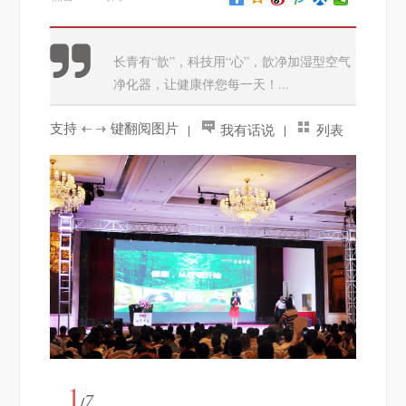
长青有“歆”，科技用“心”，歆净加湿型空气
净化器，让健康伴您每一天！...
支持
键翻阅图片
|
我有话说
|
列表
查看
1
7
/