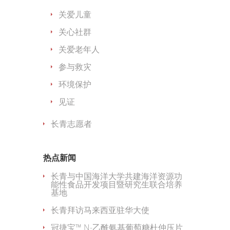
关爱儿童
关心社群
关爱老年人
参与救灾
环境保护
见证
长青志愿者
热点新闻
长青与中国海洋大学共建海洋资源功
能性食品开发项目暨研究生联合培养
基地
长青拜访马来西亚驻华大使
冠捷宝™ N-乙酰氨基葡萄糖杜仲压片