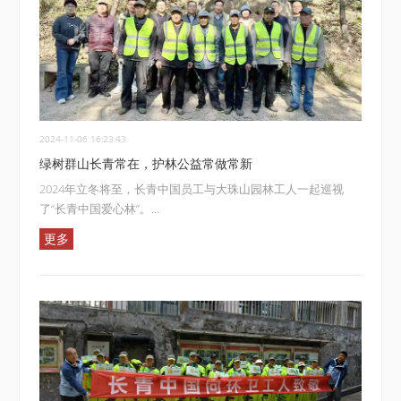
2024-11-06 16:23:43
绿树群山长青常在，护林公益常做常新
2024年立冬将至，长青中国员工与大珠山园林工人一起巡视
了“长青中国爱心林”。...
更多