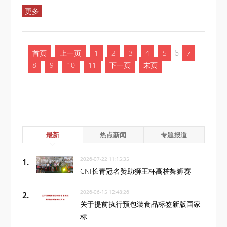
更多
6
首页
上一页
1
2
3
4
5
7
8
9
10
11
下一页
末页
最新
热点新闻
专题报道
2026-07-22 11:15:35
CNI长青冠名赞助狮王杯高桩舞狮赛
2026-06-15 12:48:26
关于提前执行预包装食品标签新版国家
标